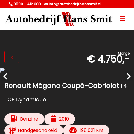
0599 – 412 088
info@autobedrijfhanssmit.nl
Marge
€ 4.750,-
Renault Mégane Coupé-Cabriolet
1.4
TCE Dynamique
Benzine
2010
Handgeschakeld
198.021 KM