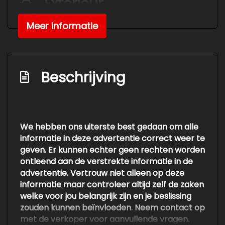
Exterieur
Buitenspiegels elektrisch verstel- en
Meer informatie
verwarmbaar
Centrale vergrendeling
Dimlichten automatisch en regensensor
Beschrijving
Hardtop
Keyless entry
Lichtmetalen velgen 17"
We hebben ons uiterste best gedaan om alle
informatie in deze advertentie correct weer te
Mistlampen voor
geven. Er kunnen echter geen rechten worden
Panoramadak
ontleend aan de verstrekte informatie in de
advertentie. Vertrouw niet alleen op deze
Windscherm
informatie maar controleer altijd zelf de zaken
Overige
welke voor jou belangrijk zijn en je beslissing
zouden kunnen beïnvloeden. Neem contact op
Anti blokkeer systeem
met de verkoper voor aanvullende vragen.