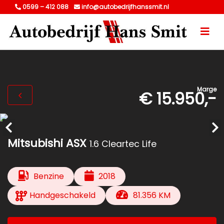
0599 – 412 088
info@autobedrijfhanssmit.nl
Marge
€ 15.950,-
Mitsubishi ASX
1.6 Cleartec Life
Benzine
2018
Handgeschakeld
81.356 KM