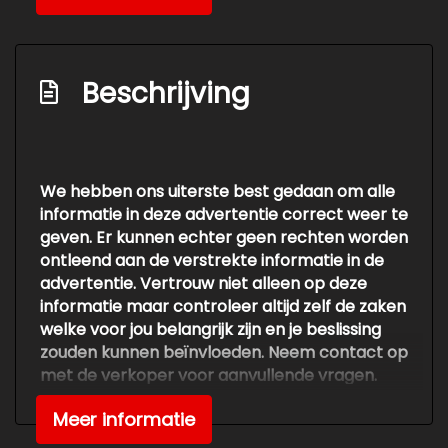
verwarmbaar
Centrale vergrendeling met
afstandsbediening
Beschrijving
Chroom delen exterieur
Dakrails
Dimlichten automatisch
We hebben ons uiterste best gedaan om alle
informatie in deze advertentie correct weer te
Extra getint glas achter
geven. Er kunnen echter geen rechten worden
Led achterlichten
ontleend aan de verstrekte informatie in de
advertentie. Vertrouw niet alleen op deze
Led dagrijverlichting
informatie maar controleer altijd zelf de zaken
Lichtmetalen velgen 16"
welke voor jou belangrijk zijn en je beslissing
zouden kunnen beïnvloeden. Neem contact op
Mistlampen voor
met de verkoper voor aanvullende vragen.
Parkeersensor achter
Meer informatie
Interieur