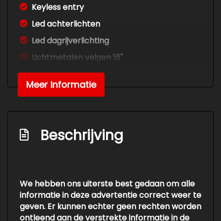
Keyless entry
Led achterlichten
Led dagrijverlichting
Lichtmetalen velgen 16"
Mistlampen voor
Meer informatie
Parkeersensor achter
Sportvelgen
Trekhaak
Beschrijving
Interieur
Achterbank in delen neerklapbaar
We hebben ons uiterste best gedaan om alle
Airco
informatie in deze advertentie correct weer te
Airco automatisch
geven. Er kunnen echter geen rechten worden
ontleend aan de verstrekte informatie in de
Armsteun voor