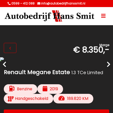
0599 – 412 088
info@autobedrijfhanssmit.nl
Marge
€ 8.350,-
Renault Megane Estate
1.3 TCe Limited
Benzine
2019
Handgeschakeld
189.820 KM